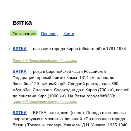
вятка
Толкование
Перевод
Книги
ВЯТКА
— название города Киров (областной) в 1781 1934
1
…
Большой Энциклопедический словарь
ВЯТКА
— река в Европейской части Российской
2
Федерации, правый приток Камы. 1314 км, площадь
бассейна 129 тыс. км&sup2. Средний расход воды 890
м&sup3/с. Сплавная. Судоходна до г. Киров (700 км), весной
до пристани Кирс (1000 км). На Вятке города&#8230; …
Большой Энциклопедический словарь
ВЯТКА
— ВЯТКА, вятки, жен. (спец.). Порода низкорослых
3
широкогрудых и мохнатых лошадей. (По названию города
Вятки.) Толковый словарь Ушакова. Д.Н. Ушаков. 1935 1940