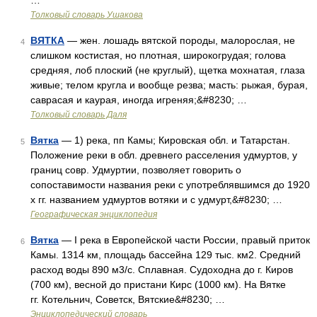
…
Толковый словарь Ушакова
ВЯТКА
— жен. лошадь вятской породы, малорослая, не
4
слишком костистая, но плотная, широкогрудая; голова
средняя, лоб плоский (не круглый), щетка мохнатая, глаза
живые; телом кругла и вообще резва; масть: рыжая, бурая,
саврасая и каурая, иногда игреняя;&#8230; …
Толковый словарь Даля
Вятка
— 1) река, пп Камы; Кировская обл. и Татарстан.
5
Положение реки в обл. древнего расселения удмуртов, у
границ совр. Удмуртии, позволяет говорить о
сопоставимости названия реки с употреблявшимся до 1920
х гг. названием удмуртов вотяки и с удмурт,&#8230; …
Географическая энциклопедия
Вятка
— I река в Европейской части России, правый приток
6
Камы. 1314 км, площадь бассейна 129 тыс. км2. Средний
расход воды 890 м3/с. Сплавная. Судоходна до г. Киров
(700 км), весной до пристани Кирс (1000 км). На Вятке
гг. Котельнич, Советск, Вятские&#8230; …
Энциклопедический словарь