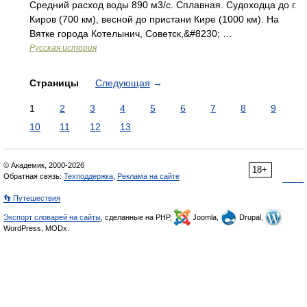
Средний расход воды 890 м3/с. Сплавная. Судоходца до г.
Киров (700 км), весной до пристани Кире (1000 км). На
Вятке города Котелынич, Советск,&#8230; …
Русская история
Страницы
Следующая
→
1
2
3
4
5
6
7
8
9
10
11
12
13
© Академик, 2000-2026
18+
Обратная связь:
Техподдержка
,
Реклама на сайте
👣 Путешествия
Экспорт словарей на сайты
, сделанные на PHP,
Joomla,
Drupal,
WordPress, MODx.