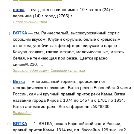
вятка
— сущ., кол во синонимов: 10 • ватага (24) •
7
вереница (14) • город (2765) • …
Словарь синонимов
ВЯТКА
— см. Раннеспелый, высокоурожайный сорт с
8
хорошим вкусом. Клубни округлые, белые с кремовым
оттенком, устойчивы к фитофторе, вирусам и парше.
Кожура гладкая, глазки мелкие, малочисленные, мякоть
белая, не темнеющая при резке. Цветки красно
сине&#8230; …
Энциклопедия семян. Овощные культуры
Вятка
— многозначный термин. происходит от
9
географического названия. Вятка река в Европейской части
России, самый крупный правый приток реки Камы. Вятка
название города Киров с 1374 по 1457 и с 1781 по 1934.
Вятка автомагистраль. Вятка фирменный&#8230; …
Википедия
ВЯТКА
— 1. ВЯТКА, река в Европейской части России,
10
правый приток Камы. 1314 км, пл. бассейна 129 тыс. км2.